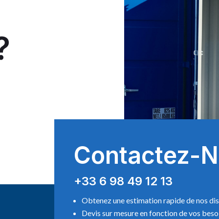
?
Contactez-
+33 6 98 49 12 13
Obtenez une estimation rapide de nos dis
Devis sur mesure en fonction de vos beso