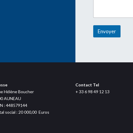
Envoyer
esse
Contact Tel
ue Hélène Boucher
+ 33 6 98 49 12 13
00 AUNEAU
N : 448579144
tal social : 20 000,00 Euros